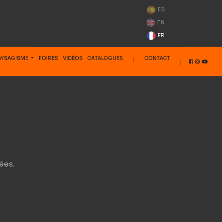
ES
EN
FR
PAYSAGISME
FOIRES
VIDÉOS
CATALOGUES
CONTACT
ées.