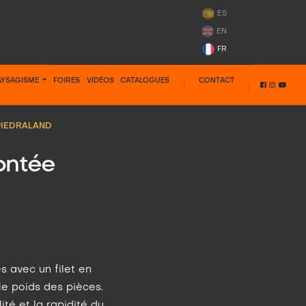
ES
EN
FR
PAYSAGISME
FOIRES
VIDÉOS
CATALOGUES
CONTACT
PIEDRALAND
ontée
s avec un filet en
le poids des pièces.
ité et la rapidité du