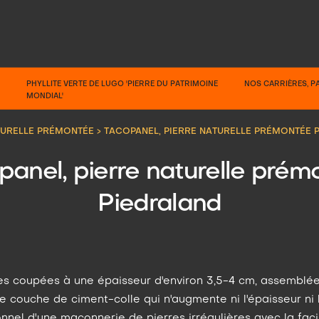
PHYLLITE VERTE DE LUGO 'PIERRE DU PATRIMOINE
NOS CARRIÈRES, 
MONDIAL'
TURELLE PRÉMONTÉE
>
TACOPANEL, PIERRE NATURELLE PRÉMONTÉE 
panel, pierre naturelle prém
Piedraland
res coupées à une épaisseur d'environ 3,5-4 cm, assemblée
ne couche de ciment-colle qui n'augmente ni l'épaisseur ni 
nel d'une maçonnerie de pierres irrégulières avec la facil