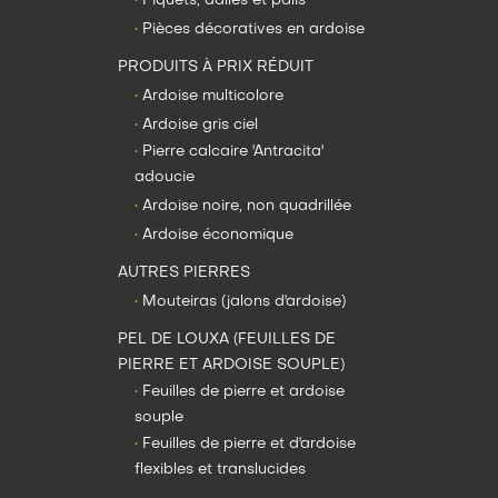
•
Piquets, dalles et palis
•
Pièces décoratives en ardoise
PRODUITS À PRIX RÉDUIT
•
Ardoise multicolore
•
Ardoise gris ciel
•
Pierre calcaire 'Antracita'
adoucie
•
Ardoise noire, non quadrillée
•
Ardoise économique
AUTRES PIERRES
•
Mouteiras (jalons d'ardoise)
PEL DE LOUXA (FEUILLES DE
PIERRE ET ARDOISE SOUPLE)
•
Feuilles de pierre et ardoise
souple
•
Feuilles de pierre et d'ardoise
flexibles et translucides