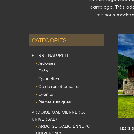
carrelage. Très ada
maisons moderne
CATEGORIES
PIERRE NATURELLE
•
Ardoises
•
Grès
•
Quartzites
•
Calcaires et basaltes
•
Granits
•
Pierres rustiques
ARDOISE GALICIENNE ('G.
UNIVERSAL')
•
ARDOISE GALICIENNE ('G.
TACOP
UNIVERSAL')