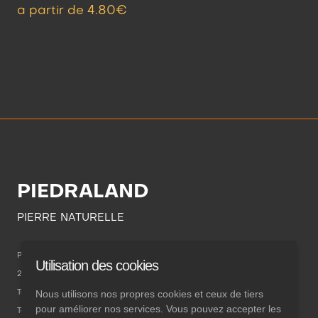
a partir de 4.80€
PIEDRALAND
PIERRE NATURELLE
POL. INDUSTRIAL CAMPONARAYA
Utilisation des cookies
24410 Ponferrada
Nous utilisons nos propres cookies et ceux de tiers
Téléphone: 987 463 639
pour améliorer nos services. Vous pouvez accepter les
Téléphone mobile: 696 842 981