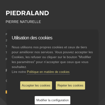
PIEDRALAND
PIERRE NATURELLE
POL. INDUSTRIAL CAMPONARAYA
Utilisation des cookies
24410 Ponferrada
Nous utilisons nos propres cookies et ceux de tiers
Téléphone: 987 463 639
pour améliorer nos services. Vous pouvez accepter les
Téléphone mobile: 696 842 981
Cookies, les refuser ou cliquer sur le bouton "Modifier
piedraland@piedraland.com
les paramètres" pour n'accepter que ceux que vous
souhaitez.
Politique en matière de cookies
Contact
Lire notre
Politique en matière de cookies
© Copyright
2026
Piedraland, S.L.
Accepter les cookies
Rejeter les cookies
Modifier la configuration