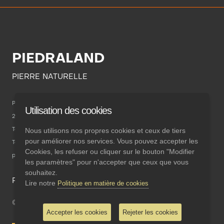
PIEDRALAND
PIERRE NATURELLE
POL. INDUSTRIAL CAMPONARAYA
Utilisation des cookies
24410 Ponferrada
Nous utilisons nos propres cookies et ceux de tiers
Téléphone: 987 463 639
pour améliorer nos services. Vous pouvez accepter les
Téléphone mobile: 696 842 981
Cookies, les refuser ou cliquer sur le bouton "Modifier
piedraland@piedraland.com
les paramètres" pour n'accepter que ceux que vous
souhaitez.
Politique en matière de cookies
Contact
Lire notre
Politique en matière de cookies
© Copyright
2026
Piedraland, S.L.
Accepter les cookies
Rejeter les cookies