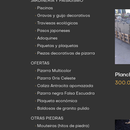
JARDINERÍA Y PAISAJISMO
•
Piscinas
•
Gravas y guijo decorativos
•
Traviesas ecológicas
•
Pasos japoneses
•
Adoquines
•
Piquetas y plaquetas
•
Piezas decorativas de pizarra
OFERTAS
•
Pizarra Multicolor
Planc
•
Pizarra Gris Celeste
300.
•
Caliza Antracita apomazada
•
Pizarra negra Falsa Escuadra
•
Plaqueta económica
•
Baldosas de granito pulido
OTRAS PIEDRAS
•
Mouteiras (hitos de piedra)