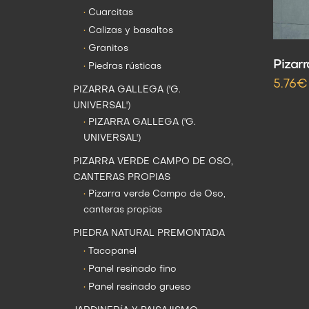
•
Cuarcitas
•
Calizas y basaltos
•
Granitos
Pizarr
•
Piedras rústicas
5.76€
PIZARRA GALLEGA ('G.
UNIVERSAL')
•
PIZARRA GALLEGA ('G.
UNIVERSAL')
PIZARRA VERDE CAMPO DE OSO,
CANTERAS PROPIAS
•
Pizarra verde Campo de Oso,
canteras propias
PIEDRA NATURAL PREMONTADA
•
Tacopanel
•
Panel resinado fino
•
Panel resinado grueso