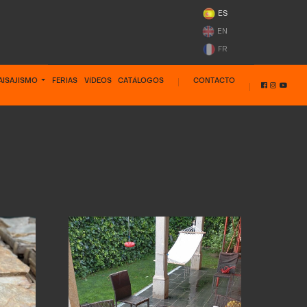
ES
EN
FR
AISAJISMO
FERIAS
VÍDEOS
CATÁLOGOS
CONTACTO