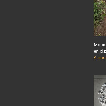
Moutei
en piz
A con