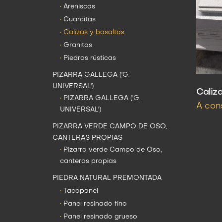
•
Areniscas
•
Cuarcitas
•
Calizas y basaltos
•
Granitos
•
Piedras rústicas
PIZARRA GALLEGA ('G.
UNIVERSAL')
Caliz
•
PIZARRA GALLEGA ('G.
A con
UNIVERSAL')
PIZARRA VERDE CAMPO DE OSO,
CANTERAS PROPIAS
•
Pizarra verde Campo de Oso,
canteras propias
PIEDRA NATURAL PREMONTADA
•
Tacopanel
•
Panel resinado fino
•
Panel resinado grueso